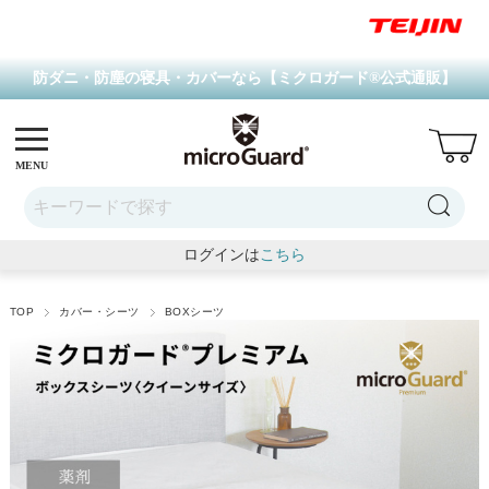
防ダニ・防塵の寝具・カバーなら【ミクロガード
®
公式通販】
MENU
ログインは
こちら
TOP
カバー・シーツ
BOXシーツ