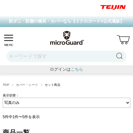
防ダニ・防塵の寝具・カバーなら【ミクロガード
®
公式通販】
MENU
ログインは
こちら
TOP
カバー・シーツ
セット商品
表示切替：
5件中1件〜5件を表示
商品一覧