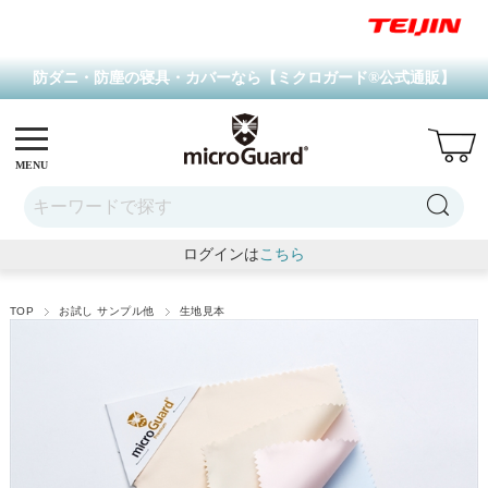
防ダニ・防塵の寝具・カバーなら【ミクロガード
®
公式通販】
MENU
ログインは
こちら
TOP
お試し サンプル他
生地見本