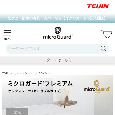
防ダニ・防塵の寝具・カバーなら【ミクロガード
®
公式通販】
MENU
ログインは
こちら
TOP
カバー・シーツ
BOXシーツ