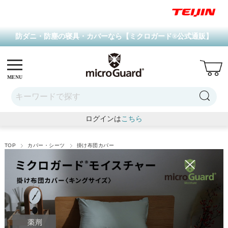
防ダニ・防塵の寝具・カバーなら【ミクロガード
®
公式通販】
MENU
ログインは
こちら
TOP
カバー・シーツ
掛け布団カバー