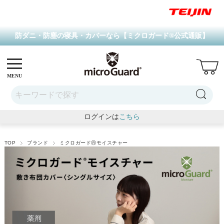
防ダニ・防塵の寝具・カバーなら【ミクロガード
®
公式通販】
MENU
ログインは
こちら
TOP
ブランド
ミクロガードⓇモイスチャー