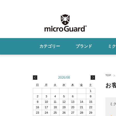
カテゴリー
ブランド
ミク
プレミアム
>
ミクロ
TOP
2026/08
スタンダード
>
ブラン
お
日
月
火
水
木
金
土
1
2
3
4
5
6
7
8
モイスチャー
>
9
10
11
12
13
14
15
ミク
16
17
18
19
20
21
22
23
24
25
26
27
28
29
プロテクター
>