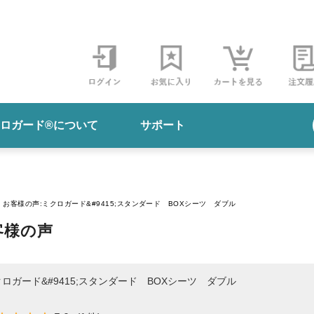
ロガード®について
サポート
ガード®とは
>
ご利用ガイド
>
お客様の声:ミクロガード&#9415;スタンダード BOXシーツ ダブル
ドの違い
>
よくある質問
>
客様の声
ロガード&#9415;スタンダード BOXシーツ ダブル