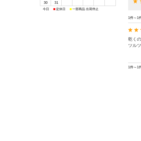
30
31
■
■
■
今日
定休日
一部商品 出荷停止
布団・枕
1件～1
その他
>
乾く
ツル
その他
1件～1