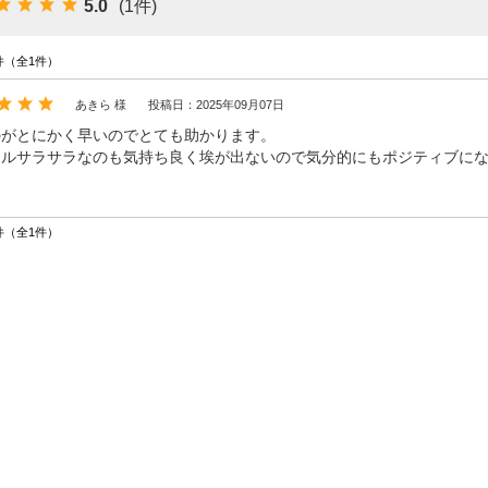
5.0
(1件)
件（全1件）
あきら 様
投稿日：2025年09月07日
のがとにかく早いのでとても助かります。
ツルサラサラなのも気持ち良く埃が出ないので気分的にもポジティブに
件（全1件）